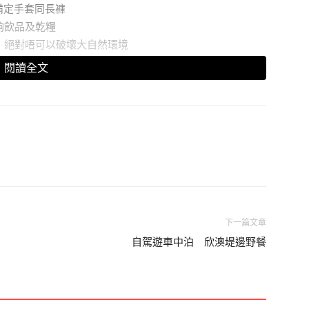
備定手套同長褲
夠飲品及乾糧
走，絕對唔可以破壞大自然環境
閱讀全文
下一篇文章
自駕遊車中泊 欣澳堤邊野餐