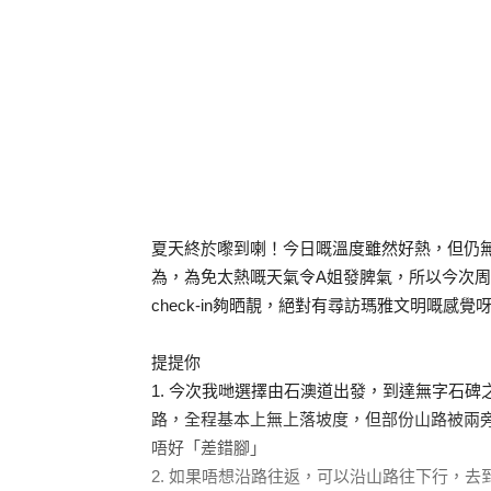
夏天終於嚟到喇！今日嘅溫度雖然好熱，但仍
為，為免太熱嘅天氣令A姐發脾氣，所以今次周
check-in夠晒靚，絕對有尋訪瑪雅文明嘅感覺
提提你
1. 今次我哋選擇由石澳道出發，到達無字石
路，全程基本上無上落坡度，但部份山路被兩
唔好「差錯腳」
2. 如果唔想沿路往返，可以沿山路往下行，