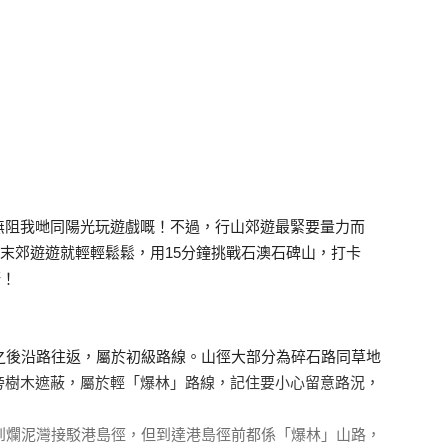
無阻我哋同陽光玩遊戲嘅！不過，行山郊遊最緊要量力而
末郊遊遊就輕輕鬆鬆，用15分鐘挑戰石澳石碑山，打卡
呀！
碑之後沿路往返，屬於初級路線。山徑大部分為碎石路同草地
旁樹木遮蔽，屬於輕「爆林」路線，記住要小心留意路況，
去到爛泥灣接駁港島徑，但到達港島徑前都係「爆林」山路，