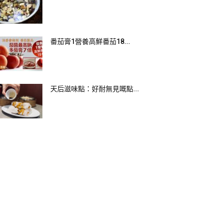
番茄膏1營養高鮮番茄18...
天后滋味點：好耐無見嘅點...