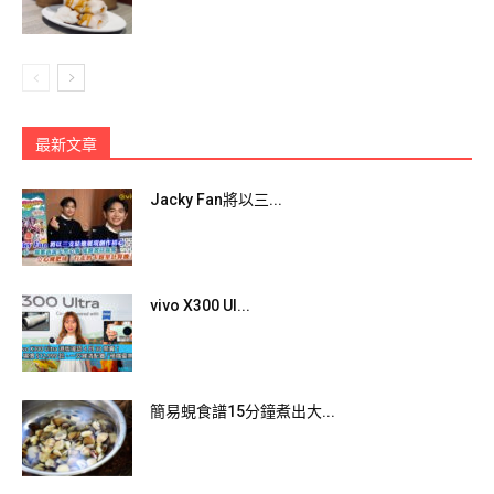
最新文章
Jacky Fan將以三...
冰鎮鮑魚
食左幾道濃味嘅菜式之後，冰鎮鮑魚就達到極端嘅感覺！鮑魚
vivo X300 Ul...
冰鎮過之後，更顯彈牙，而且鮮味都更為突出，帶出一份清新
嘅感覺。
簡易蜆食譜15分鐘煮出大...