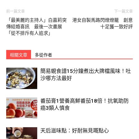
前一篇文章
下一篇文章
「最美麗的主持人」白嘉莉突
港女自製馬路閃燈燈籠 創意
傳結婚喜訊 最後一次畫展
十足獲一致好評
「從不排斥有人追求」
相關文章
多從作者
豉椒炒蜆
簡易蜆食譜15分鐘煮出大牌檔風味！吐
沙哪方法最好
一上枱嘅豉椒炒蜆，真係香到流晒口水。蜆肉脹卜卜，肉質鮮
甜，完全無沙，加上索晒豉椒嘅醬汁，非常惹味。
番茄膏1營養高鮮番茄18倍！抗氧助防
癌3類人慎食
天后滋味點：好耐無見嘅點心