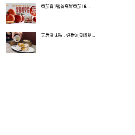
番茄膏1營養高鮮番茄18...
天后滋味點：好耐無見嘅點...