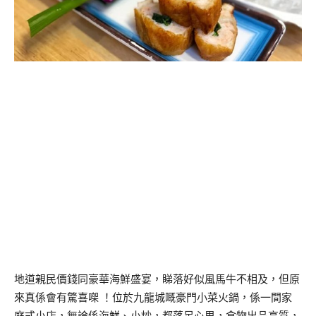
地道親民價錢同豪華海鮮盛宴，睇落好似風馬牛不相及，但原
來真係會有驚喜㗎 ！位於九龍城嘅豪門小菜火鍋，係一間家
庭式小店，無論係海鮮、小炒，都落足心思，食物出品高質，