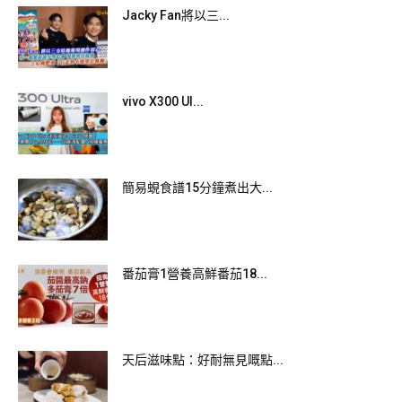
Jacky Fan將以三...
PHOTO/ IKEA Hong Kong
西瓜雪葩杯配西米涼粉 ($16)
在西瓜雪葩上加上煙韌的西米涼粉，有多重口感，消暑一流。
vivo X300 Ul...
簡易蜆食譜15分鐘煮出大...
番茄膏1營養高鮮番茄18...
天后滋味點：好耐無見嘅點...