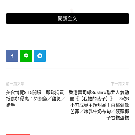
閱讀全文
前一篇文章
下一篇文章
美食博覽8.15開鑼 即睇抵買
香港壽司郎Sushiro聯乘人氣動
抵食$1優惠：$1鮑魚／雞煲／
畫《【我推的孩子】》 3款B
豬手
小町成員主題甜品！白桃偶像
芭菲／煉乳牛奶布甸／菠蘿椰
子雪糕蛋糕